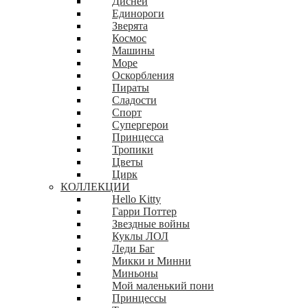
Дисней
Единороги
Зверята
Космос
Машины
Море
Оскорбления
Пираты
Сладости
Спорт
Супергерои
Принцесса
Тропики
Цветы
Цирк
КОЛЛЕКЦИИ
Hello Kitty
Гарри Поттер
Звездные войны
Куклы ЛОЛ
Леди Баг
Микки и Минни
Миньоны
Мой маленький пони
Принцессы