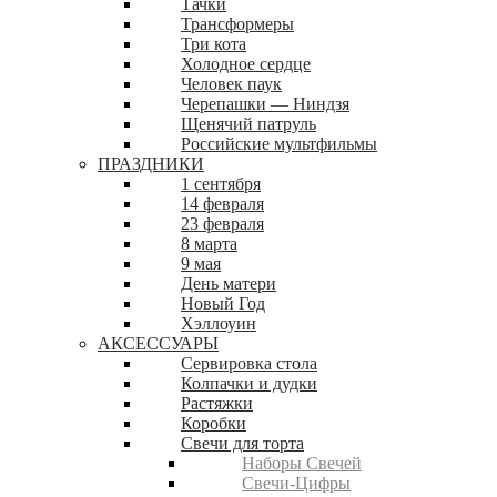
Тачки
Трансформеры
Три кота
Холодное сердце
Человек паук
Черепашки — Ниндзя
Щенячий патруль
Российские мультфильмы
ПРАЗДНИКИ
1 сентября
14 февраля
23 февраля
8 марта
9 мая
День матери
Новый Год
Хэллоуин
АКСЕССУАРЫ
Сервировка стола
Колпачки и дудки
Растяжки
Коробки
Свечи для торта
Наборы Свечей
Свечи-Цифры