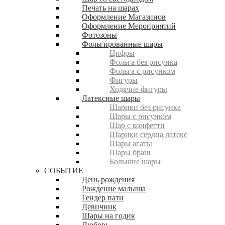
Печать на шарах
Оформление Магазинов
Оформление Мероприятий
Фотозоны
Фольгированные шары
Цифры
Фольга без рисунка
Фольга с рисунком
Фигуры
Ходячие фигуры
Латексные шары
Шарики без рисунка
Шары с рисунком
Шар с конфетти
Шарики сердца латекс
Шары агаты
Шары браш
Большие шары
СОБЫТИЕ
День рождения
Рождение малыша
Гендер пати
Девичник
Шары на годик
Любовь