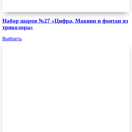
Набор шаров №27 «Цифра, Маквин и фонтан из
триколора»
Выбрать