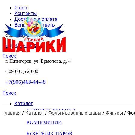
О нас
Контакты
Доставка и оплата
Вопросы и ответы
с 09-00 до 20-00
+7(906)468-44-48
Поиск
г. Пятигорск, ул. Ермолова, д. 4
с 09-00 до 20-00
+7(906)468-44-48
Поиск
Каталог
ГОТОВЫЕ РЕШЕНИЯ
Главная
 / 
Каталог
 / 
Фольгированные шары
 / 
Фигуры
 / 
Фо
КОМПОЗИЦИИ
БУКЕТЫ ИЗ ШАРОВ