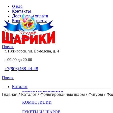
О нас
Контакты
Доставка и оплата
Вопросы и ответы
с 09-00 до 20-00
+7(906)468-44-48
Поиск
г. Пятигорск, ул. Ермолова, д. 4
с 09-00 до 20-00
+7(906)468-44-48
Поиск
Каталог
ГОТОВЫЕ РЕШЕНИЯ
Главная
 / 
Каталог
 / 
Фольгированные шары
 / 
Фигуры
 / 
Фо
КОМПОЗИЦИИ
БУКЕТЫ ИЗ ШАРОВ