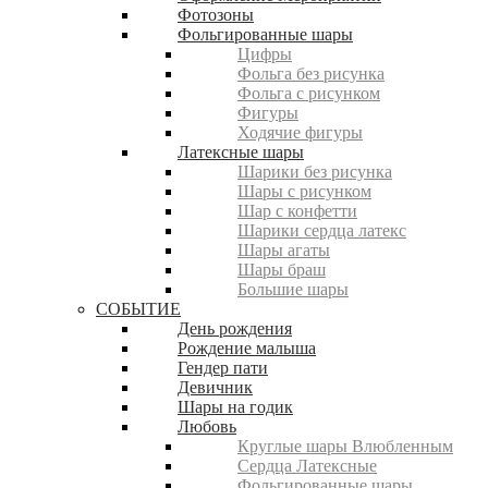
Фотозоны
Фольгированные шары
Цифры
Фольга без рисунка
Фольга с рисунком
Фигуры
Ходячие фигуры
Латексные шары
Шарики без рисунка
Шары с рисунком
Шар с конфетти
Шарики сердца латекс
Шары агаты
Шары браш
Большие шары
СОБЫТИЕ
День рождения
Рождение малыша
Гендер пати
Девичник
Шары на годик
Любовь
Круглые шары Влюбленным
Сердца Латексные
Фольгированные шары