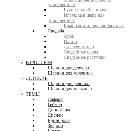
влюбленным
Букеты влюбленным
Игрушка в шаре для
влюбленных
Композиции для влюбленных
Свадьба
Арки
Панно
Для девичника
Свадебные шары
Свадебные растяжки
ВЗРОСЛЫМ
Шарики для девушки
Шарики для мужчины
ДЕТСКИЕ
Шарики для девочки
Шарики для мальчика
ТЕМЫ
Сафари
Геймер
Динозавры
Дисней
Единороги
Зверята
Космос