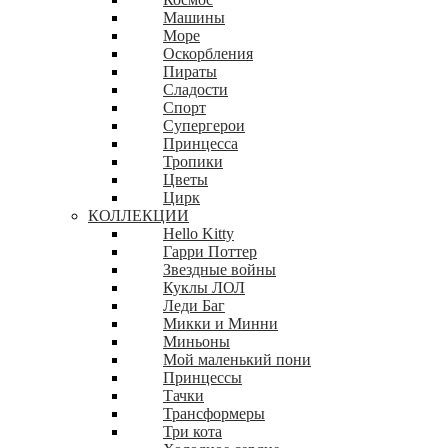
Машины
Море
Оскорбления
Пираты
Сладости
Спорт
Супергерои
Принцесса
Тропики
Цветы
Цирк
КОЛЛЕКЦИИ
Hello Kitty
Гарри Поттер
Звездные войны
Куклы ЛОЛ
Леди Баг
Микки и Минни
Миньоны
Мой маленький пони
Принцессы
Тачки
Трансформеры
Три кота