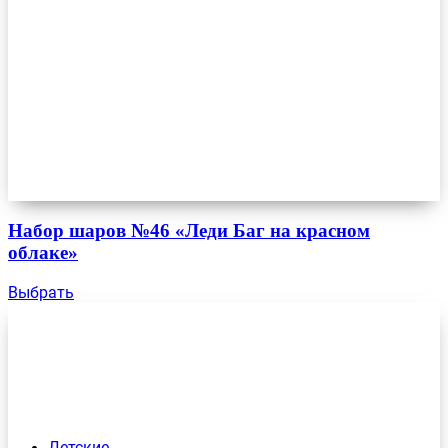
Набор шаров №46 «Леди Баг на красном
облаке»
Выбрать
Детские