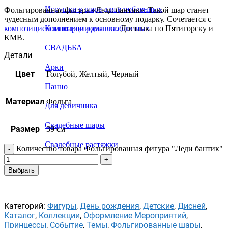
Игрушка в шаре для влюбленных
Фольгированная фигура «Леди бантик». Такой шар станет
чудесным дополнением к основному подарку. Сочетается с
композицией из шаров ромашка.
Доставка по Пятигорску и
Композиции для влюбленных
КМВ.
СВАДЬБА
Детали
Арки
Цвет
Голубой, Желтый, Черный
Панно
Материал
Фольга
Для девичника
Свадебные шары
Размер
39 см
Свадебные растяжки
Количество товара Фольгированная фигура "Леди бантик"
Выбрать
Категорий:
Фигуры
,
День рождения
,
Детские
,
Дисней
,
Каталог
,
Коллекции
,
Оформление Мероприятий
,
Принцессы
,
Событие
,
Темы
,
Фольгированные шары
,