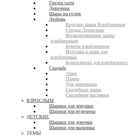
Гендер пати
Девичник
Шары на годик
Любовь
Круглые шары Влюбленным
Сердца Латексные
Фольгированные шары
влюбленным
Букеты влюбленным
Игрушка в шаре для
влюбленных
Композиции для влюбленных
Свадьба
Арки
Панно
Для девичника
Свадебные шары
Свадебные растяжки
ВЗРОСЛЫМ
Шарики для девушки
Шарики для мужчины
ДЕТСКИЕ
Шарики для девочки
Шарики для мальчика
ТЕМЫ