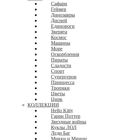
Сафари
Геймер
Динозавры
Дисней
Единороги
Зверята
Космос
Машины
Море
Оскорбления
Пираты
Сладости
Спорт
Супергерои
Принцесса
Тропики
Цветы
Цирк
КОЛЛЕКЦИИ
Hello Kitty
Гарри Поттер
Звездные войны
Куклы ЛОЛ
Леди Баг
Микки и Минни