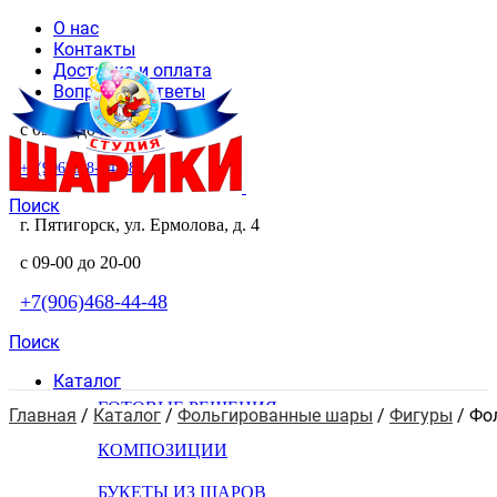
О нас
Контакты
Доставка и оплата
Вопросы и ответы
с 09-00 до 20-00
+7(906)468-44-48
Поиск
г. Пятигорск, ул. Ермолова, д. 4
с 09-00 до 20-00
+7(906)468-44-48
Поиск
Каталог
ГОТОВЫЕ РЕШЕНИЯ
Главная
 / 
Каталог
 / 
Фольгированные шары
 / 
Фигуры
 / 
Фо
КОМПОЗИЦИИ
БУКЕТЫ ИЗ ШАРОВ