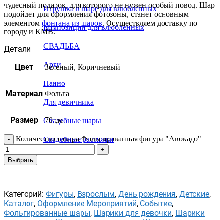
чудесный подарок, для которого не нужен особый повод. Шар
Игрушка в шаре для влюбленных
подойдет для оформления фотозоны, станет основным
элементом
фонтана из шаров
. Осуществляем доставку по
Композиции для влюбленных
городу и КМВ.
СВАДЬБА
Детали
Арки
Цвет
Зеленый, Коричневый
Панно
Материал
Фольга
Для девичника
Размер
70 см
Свадебные шары
Количество товара Фольгированная фигура "Авокадо"
Свадебные растяжки
Выбрать
Категорий:
Фигуры
,
Взрослым
,
День рождения
,
Детские
,
Каталог
,
Оформление Мероприятий
,
Событие
,
Фольгированные шары
,
Шарики для девочки
,
Шарики