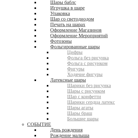
Шары баблс
Игрушка в шаре
Упаковка
Шар со светодиодом
Печать на шарах
Оформление Магазинов
Оформление Мероприятий
Фотозоны
Фольгированные шары
Цифры
Фольга без рисунка
Фольга с рисунком
Фигуры
Ходячие фигуры
Латексные шары
Шарики без рисунка
Шары с рисунком
Шар с конфетти
Шарики сердца латекс
Шары агаты
Шары браш
Большие шары
СОБЫТИЕ
День рождения
Рождение малыша