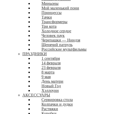
Миньоны
Мой маленький пони
Принцессы
Тачки
Трансформеры
Три кота
Холодное сердце
Человек паук
Черепашки — Ниндзя
Щенячий патруль
Российские мультфильмы
ПРАЗДНИКИ
1 сентября
14 февраля
23 февраля
8 марта
9 мая
День матери
Новый Год
Хэллоуин
АКСЕССУАРЫ
Сервировка стола
Колпачки и дудки
Растяжки
Коробки