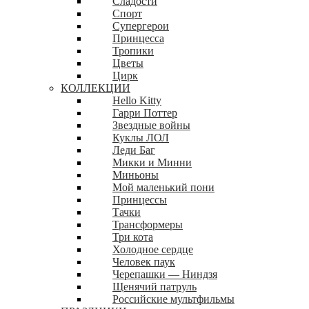
Сладости
Спорт
Супергерои
Принцесса
Тропики
Цветы
Цирк
КОЛЛЕКЦИИ
Hello Kitty
Гарри Поттер
Звездные войны
Куклы ЛОЛ
Леди Баг
Микки и Минни
Миньоны
Мой маленький пони
Принцессы
Тачки
Трансформеры
Три кота
Холодное сердце
Человек паук
Черепашки — Ниндзя
Щенячий патруль
Российские мультфильмы