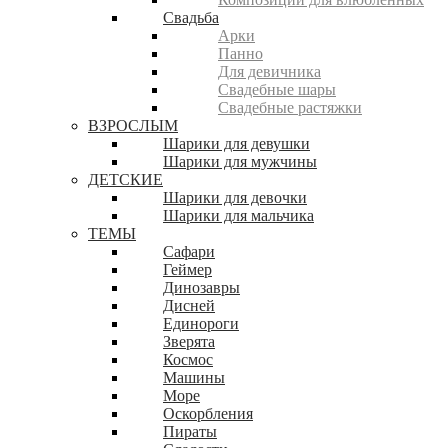
Свадьба
Арки
Панно
Для девичника
Свадебные шары
Свадебные растяжки
ВЗРОСЛЫМ
Шарики для девушки
Шарики для мужчины
ДЕТСКИЕ
Шарики для девочки
Шарики для мальчика
ТЕМЫ
Сафари
Геймер
Динозавры
Дисней
Единороги
Зверята
Космос
Машины
Море
Оскорбления
Пираты