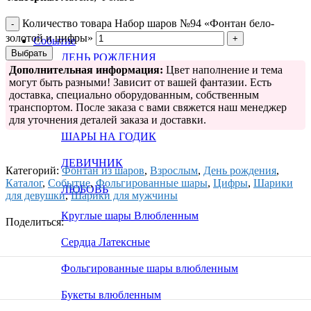
Количество товара Набор шаров №94 «Фонтан бело-
золотой и цифры»
Событие
Выбрать
ДЕНЬ РОЖДЕНИЯ
Дополнительная информация:
Цвет наполнение и тема
могут быть разными! Зависит от вашей фантазии. Есть
ГЕНДЕР ПАТИ
доставка, специально оборудованным, собственным
транспортом. После заказа с вами свяжется наш менеджер
РОЖДЕНИЕ МАЛЫША
для уточнения деталей заказа и доставки.
ШАРЫ НА ГОДИК
ДЕВИЧНИК
Категорий:
Фонтан из шаров
,
Взрослым
,
День рождения
,
Каталог
,
Событие
,
Фольгированные шары
,
Цифры
,
Шарики
ЛЮБОВЬ
для девушки
,
Шарики для мужчины
Круглые шары Влюбленным
Поделиться:
Сердца Латексные
Фольгированные шары влюбленным
Букеты влюбленным