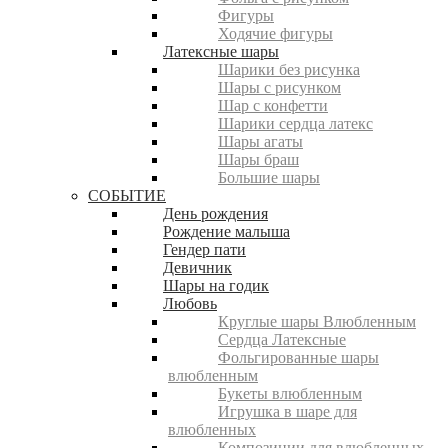
Фигуры
Ходячие фигуры
Латексные шары
Шарики без рисунка
Шары с рисунком
Шар с конфетти
Шарики сердца латекс
Шары агаты
Шары браш
Большие шары
СОБЫТИЕ
День рождения
Рождение малыша
Гендер пати
Девичник
Шары на годик
Любовь
Круглые шары Влюбленным
Сердца Латексные
Фольгированные шары
влюбленным
Букеты влюбленным
Игрушка в шаре для
влюбленных
Композиции для влюбленных