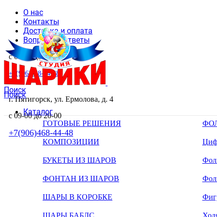
О нас
Контакты
Доставка и оплата
Вопросы и ответы
с 09-00 до 20-00
+7(906)468-44-48
Поиск
Поиск
г. Пятигорск, ул. Ермолова, д. 4
Каталог
с 09-00 до 20-00
ГОТОВЫЕ РЕШЕНИЯ
ФО
+7(906)468-44-48
КОМПОЗИЦИИ
Циф
БУКЕТЫ ИЗ ШАРОВ
Фоль
ФОНТАН ИЗ ШАРОВ
Фол
ШАРЫ В КОРОБКЕ
Фиг
ШАРЫ БАБЛС
Ход