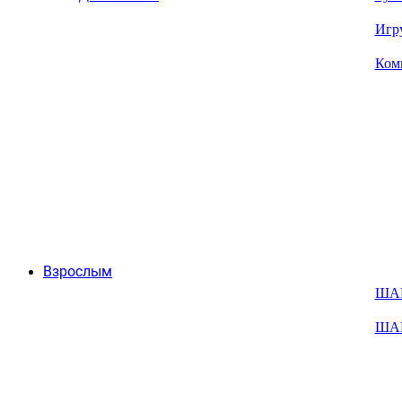
Игр
Ком
Взрослым
ША
ША