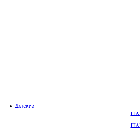
Детские
ША
ША