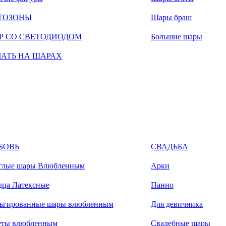
ТОЗОНЫ
Шары браш
Р СО СВЕТОДИОДОМ
Большие шары
ЧАТЬ НА ШАРАХ
БОВЬ
СВАДЬБА
глые шары Влюбленным
Арки
дца Латексные
Панно
ьгированные шары влюбленным
Для девичника
еты влюбленным
Свадебные шары