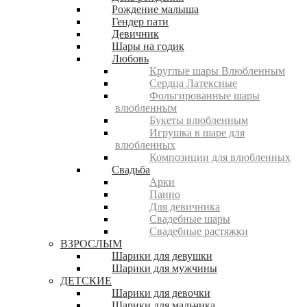
Рождение малыша
Гендер пати
Девичник
Шары на годик
Любовь
Круглые шары Влюбленным
Сердца Латексные
Фольгированные шары
влюбленным
Букеты влюбленным
Игрушка в шаре для
влюбленных
Композиции для влюбленных
Свадьба
Арки
Панно
Для девичника
Свадебные шары
Свадебные растяжки
ВЗРОСЛЫМ
Шарики для девушки
Шарики для мужчины
ДЕТСКИЕ
Шарики для девочки
Шарики для мальчика