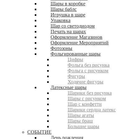
Шары в коробке
Шары баблс
Игрушка в шаре
Упаковка
Шар со светодиодом
Печать на шарах
Оформление Магазинов
Оформление Мероприятий
Фотозоны
Фольгированные шары
Цифры
Фольга без рисунка
Фольга с рисунком
Фигуры
Ходячие фигуры
Латексные шары
Шарики без рисунка
Шары с рисунком
Шар с конфетти
Шарики сердца латекс
Шары агаты
Шары браш
Большие шары
СОБЫТИЕ
День рождения