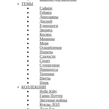
ТЕМЫ
Сафари
Геймер
Динозавры
Дисней
Единороги
Зверята
Космос
Машины
Море
Оскорбления
Пираты
Сладости
Спорт
Супергерои
Принцесса
Тропики
Цветы
Цирк
КОЛЛЕКЦИИ
Hello Kitty
Гарри Поттер
Звездные войны
Куклы ЛОЛ
Леди Баг