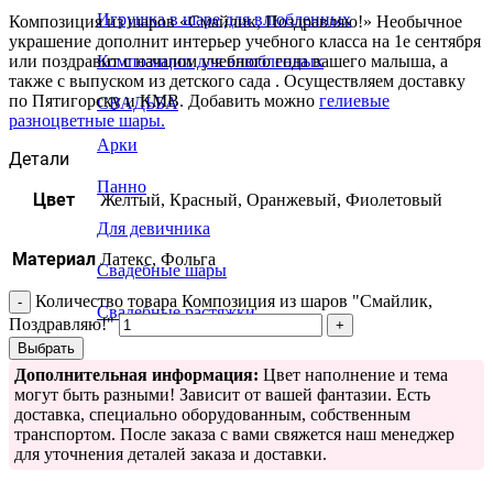
Игрушка в шаре для влюбленных
Композиция из шаров «Смайлик, Поздравляю!» Необычное
украшение дополнит интерьер учебного класса на 1е сентября
или поздравит с началом учебного года вашего малыша, а
Композиции для влюбленных
также с выпуском из детского сада . Осуществляем доставку
по Пятигорску и КМВ. Добавить можно
гелиевые
СВАДЬБА
разноцветные шары.
Арки
Детали
Панно
Цвет
Желтый, Красный, Оранжевый, Фиолетовый
Для девичника
Материал
Латекс, Фольга
Свадебные шары
Количество товара Композиция из шаров "Смайлик,
Свадебные растяжки
Поздравляю!"
Выбрать
Дополнительная информация:
Цвет наполнение и тема
могут быть разными! Зависит от вашей фантазии. Есть
доставка, специально оборудованным, собственным
транспортом. После заказа с вами свяжется наш менеджер
для уточнения деталей заказа и доставки.