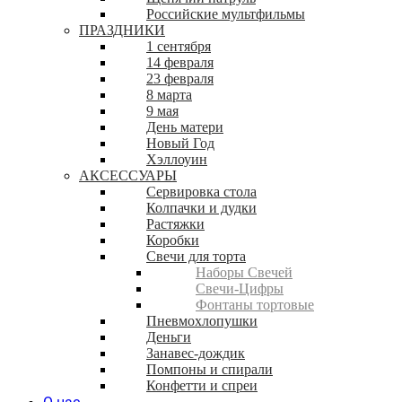
Российские мультфильмы
ПРАЗДНИКИ
1 сентября
14 февраля
23 февраля
8 марта
9 мая
День матери
Новый Год
Хэллоуин
АКСЕССУАРЫ
Сервировка стола
Колпачки и дудки
Растяжки
Коробки
Свечи для торта
Наборы Свечей
Свечи-Цифры
Фонтаны тортовые
Пневмохлопушки
Деньги
Занавес-дождик
Помпоны и спирали
Конфетти и спреи