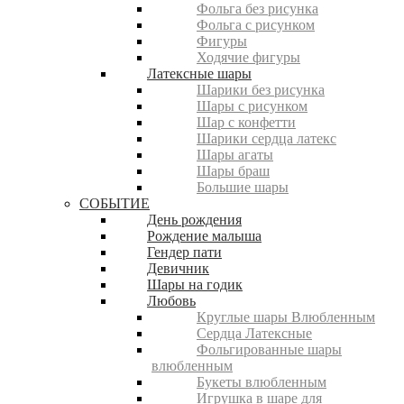
Фольга без рисунка
Фольга с рисунком
Фигуры
Ходячие фигуры
Латексные шары
Шарики без рисунка
Шары с рисунком
Шар с конфетти
Шарики сердца латекс
Шары агаты
Шары браш
Большие шары
СОБЫТИЕ
День рождения
Рождение малыша
Гендер пати
Девичник
Шары на годик
Любовь
Круглые шары Влюбленным
Сердца Латексные
Фольгированные шары
влюбленным
Букеты влюбленным
Игрушка в шаре для