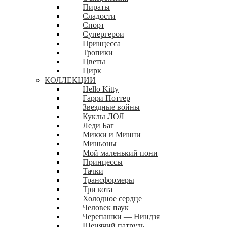
Пираты
Сладости
Спорт
Супергерои
Принцесса
Тропики
Цветы
Цирк
КОЛЛЕКЦИИ
Hello Kitty
Гарри Поттер
Звездные войны
Куклы ЛОЛ
Леди Баг
Микки и Минни
Миньоны
Мой маленький пони
Принцессы
Тачки
Трансформеры
Три кота
Холодное сердце
Человек паук
Черепашки — Ниндзя
Щенячий патруль