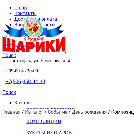
О нас
Контакты
Доставка и оплата
Вопросы и ответы
с 09-00 до 20-00
+7(906)468-44-48
Поиск
г. Пятигорск, ул. Ермолова, д. 4
с 09-00 до 20-00
+7(906)468-44-48
Поиск
Каталог
ГОТОВЫЕ РЕШЕНИЯ
Главная
 / 
Каталог
 / 
Событие
 / 
День рождения
 / 
Композиц
КОМПОЗИЦИИ
БУКЕТЫ ИЗ ШАРОВ