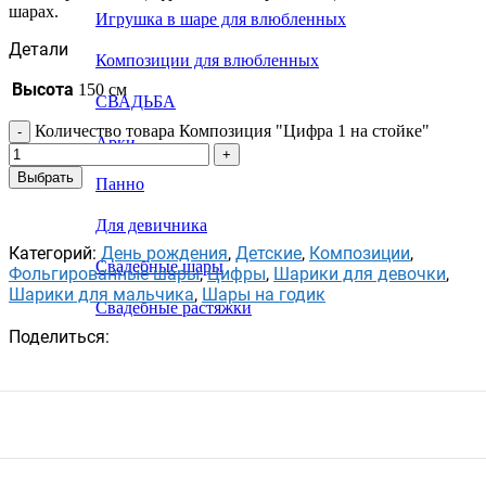
шарах.
Игрушка в шаре для влюбленных
Детали
Композиции для влюбленных
Высота
150 см
СВАДЬБА
Количество товара Композиция "Цифра 1 на стойке"
Арки
Выбрать
Панно
Для девичника
Категорий:
День рождения
,
Детские
,
Композиции
,
Свадебные шары
Фольгированные шары
,
Цифры
,
Шарики для девочки
,
Шарики для мальчика
,
Шары на годик
Свадебные растяжки
Поделиться: