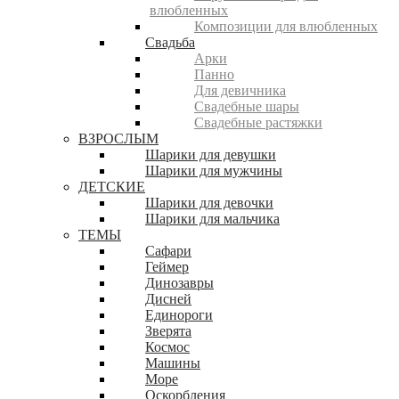
влюбленных
Композиции для влюбленных
Свадьба
Арки
Панно
Для девичника
Свадебные шары
Свадебные растяжки
ВЗРОСЛЫМ
Шарики для девушки
Шарики для мужчины
ДЕТСКИЕ
Шарики для девочки
Шарики для мальчика
ТЕМЫ
Сафари
Геймер
Динозавры
Дисней
Единороги
Зверята
Космос
Машины
Море
Оскорбления