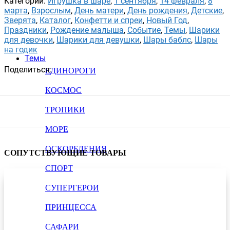
Категорий:
Игрушка в шаре
,
1 сентября
,
14 февраля
,
8
марта
,
Взрослым
,
День матери
,
День рождения
,
Детские
,
Зверята
,
Каталог
,
Конфетти и спреи
,
Новый Год
,
Праздники
,
Рождение малыша
,
Событие
,
Темы
,
Шарики
для девочки
,
Шарики для девушки
,
Шары баблс
,
Шары
на годик
Темы
Поделиться:
ЕДИНОРОГИ
КОСМОС
ТРОПИКИ
МОРЕ
ОСКОРБЛЕНИЯ
СОПУТСТВУЮЩИЕ ТОВАРЫ
СПОРТ
СУПЕРГЕРОИ
ПРИНЦЕССА
САФАРИ