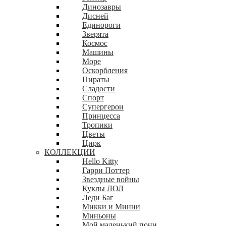
Динозавры
Дисней
Единороги
Зверята
Космос
Машины
Море
Оскорбления
Пираты
Сладости
Спорт
Супергерои
Принцесса
Тропики
Цветы
Цирк
КОЛЛЕКЦИИ
Hello Kitty
Гарри Поттер
Звездные войны
Куклы ЛОЛ
Леди Баг
Микки и Минни
Миньоны
Мой маленький пони