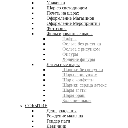
Упаковка
Шар со светодиодом
Печать на шарах
Оформление Магазинов
Оформление Мероприятий
Фотозоны
Фольгированные шары
Цифры
Фольга без рисунка
Фольга с рисунком
Фигуры
Ходячие фигуры
Латексные шары
Шарики без рисунка
Шары с рисунком
Шар с конфетти
Шарики сердца латекс
Шары агаты
Шары браш
Большие шары
СОБЫТИЕ
День рождения
Рождение малыша
Гендер пати
Девичник