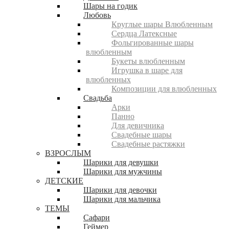
Шары на годик
Любовь
Круглые шары Влюбленным
Сердца Латексные
Фольгированные шары
влюбленным
Букеты влюбленным
Игрушка в шаре для
влюбленных
Композиции для влюбленных
Свадьба
Арки
Панно
Для девичника
Свадебные шары
Свадебные растяжки
ВЗРОСЛЫМ
Шарики для девушки
Шарики для мужчины
ДЕТСКИЕ
Шарики для девочки
Шарики для мальчика
ТЕМЫ
Сафари
Геймер