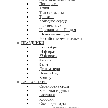
Принцессы
Тачки
Трансформеры
Три кота
Холодное сердце
Человек паук
Черепашки — Ниндзя
Щенячий патруль
Российские мультфильмы
ПРАЗДНИКИ
1 сентября
14 февраля
23 февраля
8 марта
9 мая
День матери
Новый Год
Хэллоуин
АКСЕССУАРЫ
Сервировка стола
Колпачки и дудки
Растяжки
Коробки
Свечи для торта
Наборы Свечей