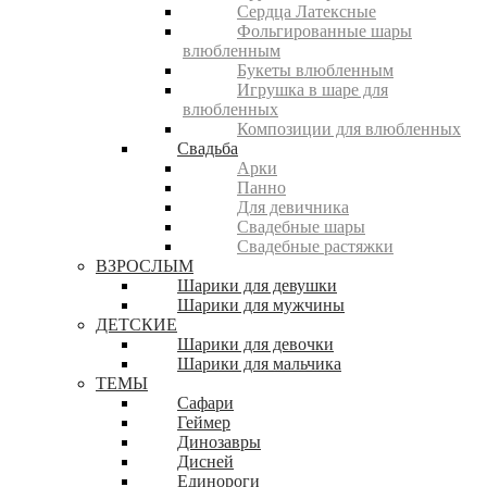
Сердца Латексные
Фольгированные шары
влюбленным
Букеты влюбленным
Игрушка в шаре для
влюбленных
Композиции для влюбленных
Свадьба
Арки
Панно
Для девичника
Свадебные шары
Свадебные растяжки
ВЗРОСЛЫМ
Шарики для девушки
Шарики для мужчины
ДЕТСКИЕ
Шарики для девочки
Шарики для мальчика
ТЕМЫ
Сафари
Геймер
Динозавры
Дисней
Единороги