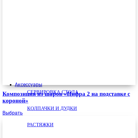
Аксессуары
СЕРВИРОВКА СТОЛА
Композиция из шаров «Цифра 2 на подставке с
короной»
КОЛПАЧКИ И ДУДКИ
Выбрать
РАСТЯЖКИ