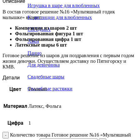
Описание
Игрушка в шаре для влюбленных
В состав готовое решение №16 «Мультяшный годик
малышке» входит:
Композиции для влюбленных
Композиция из шаров 2 шт
СВАДЬБА
Фольгированная фигура 1 шт
Фольгированная цифра 1 шт
Арки
Латексные шары 6 шт
Панно
Готовое решение из шаров для поздравления с первым годом
жизни девочки. Осуществляем доставку по Пятигорску и
Для девичника
КМВ.
Свадебные шары
Детали
Свадебные растяжки
Цвет
Розовый
Материал
Латекс, Фольга
Цифра
1
Количество товара Готовое решение №16 «Мультяшный