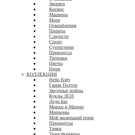
Зверята
Космос
Машины
Море
Оскорбления
Пираты
Сладости
Спорт
Супергерои
Принцесса
Тропики
Цветы
Цирк
КОЛЛЕКЦИИ
Hello Kitty
Гарри Поттер
Звездные войны
Куклы ЛОЛ
Леди Баг
Микки и Минни
Миньоны
Мой маленький пони
Принцессы
Тачки
Трансформеры