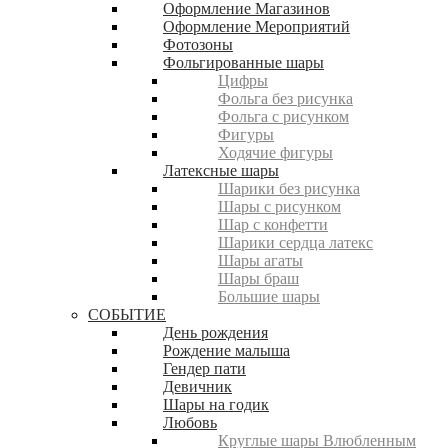
Оформление Магазинов
Оформление Мероприятий
Фотозоны
Фольгированные шары
Цифры
Фольга без рисунка
Фольга с рисунком
Фигуры
Ходячие фигуры
Латексные шары
Шарики без рисунка
Шары с рисунком
Шар с конфетти
Шарики сердца латекс
Шары агаты
Шары браш
Большие шары
СОБЫТИЕ
День рождения
Рождение малыша
Гендер пати
Девичник
Шары на годик
Любовь
Круглые шары Влюбленным