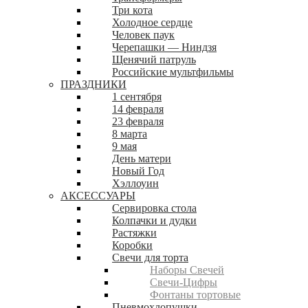
Три кота
Холодное сердце
Человек паук
Черепашки — Ниндзя
Щенячий патруль
Российские мультфильмы
ПРАЗДНИКИ
1 сентября
14 февраля
23 февраля
8 марта
9 мая
День матери
Новый Год
Хэллоуин
АКСЕССУАРЫ
Сервировка стола
Колпачки и дудки
Растяжки
Коробки
Свечи для торта
Наборы Свечей
Свечи-Цифры
Фонтаны тортовые
Пневмохлопушки