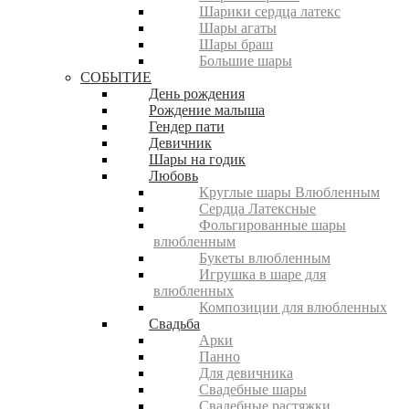
Шарики сердца латекс
Шары агаты
Шары браш
Большие шары
СОБЫТИЕ
День рождения
Рождение малыша
Гендер пати
Девичник
Шары на годик
Любовь
Круглые шары Влюбленным
Сердца Латексные
Фольгированные шары
влюбленным
Букеты влюбленным
Игрушка в шаре для
влюбленных
Композиции для влюбленных
Свадьба
Арки
Панно
Для девичника
Свадебные шары
Свадебные растяжки