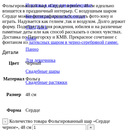
Игрушка в шаре для влюбленных
Фольгированный шар «Сердце черное», 48 см идеально
впишется в праздничный интерьер. С воздушным шаром
Сердце можно фотографироваться, создать фото-зону и
Композиции для влюбленных
играть. Надувается как гелием ,так и воздухом. Долго держит
форму. Подойдет для дня рождения, юбилея и на различные
СВАДЬБА
памятные даты или как способ рассказать о своих чувствах.
Доставка по Пятигорску и КМВ. Прекрасное сочетание с
Арки
фонтаном из
латексных шаром в черно-серебряной гамме.
Панно
Детали
Для девичника
Цвет
Черный
Свадебные шары
Материал
Фольга
Свадебные растяжки
Размер
48 см
Форма
Сердце
Количество товара Фольгированный шар «Сердце
черное», 48 см