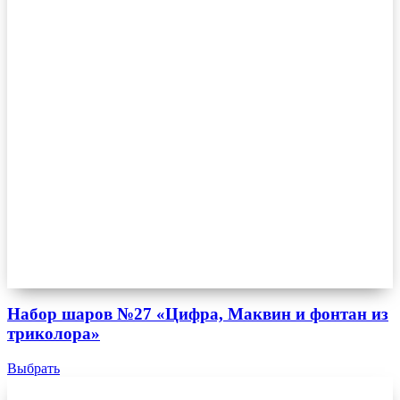
Набор шаров №27 «Цифра, Маквин и фонтан из
триколора»
Выбрать