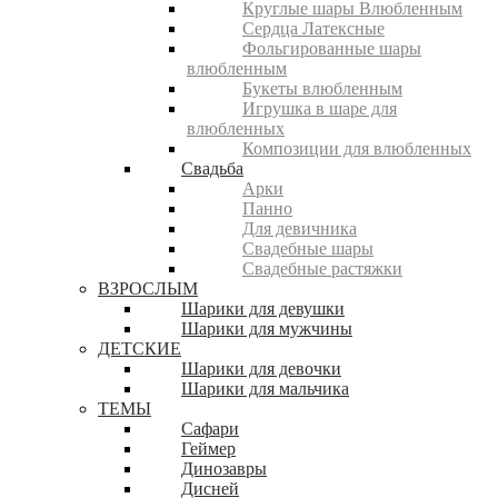
Круглые шары Влюбленным
Сердца Латексные
Фольгированные шары
влюбленным
Букеты влюбленным
Игрушка в шаре для
влюбленных
Композиции для влюбленных
Свадьба
Арки
Панно
Для девичника
Свадебные шары
Свадебные растяжки
ВЗРОСЛЫМ
Шарики для девушки
Шарики для мужчины
ДЕТСКИЕ
Шарики для девочки
Шарики для мальчика
ТЕМЫ
Сафари
Геймер
Динозавры
Дисней