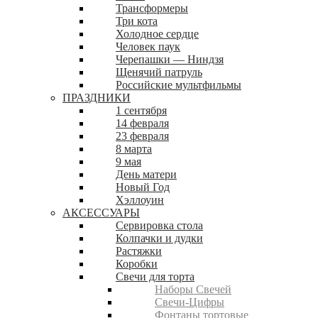
Трансформеры
Три кота
Холодное сердце
Человек паук
Черепашки — Ниндзя
Щенячий патруль
Российские мультфильмы
ПРАЗДНИКИ
1 сентября
14 февраля
23 февраля
8 марта
9 мая
День матери
Новый Год
Хэллоуин
АКСЕССУАРЫ
Сервировка стола
Колпачки и дудки
Растяжки
Коробки
Свечи для торта
Наборы Свечей
Свечи-Цифры
Фонтаны тортовые