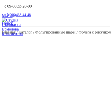
с 09-00 до 20-00
+7(906)468-44-48
Меню
Поиск
Главная
 / 
Каталог
 / 
Фольгированные шары
 / 
Фольга с рисунком
0
элементов