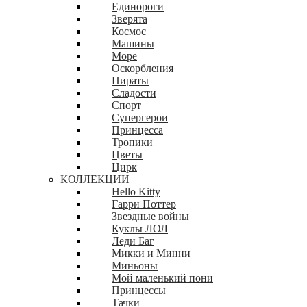
Единороги
Зверята
Космос
Машины
Море
Оскорбления
Пираты
Сладости
Спорт
Супергерои
Принцесса
Тропики
Цветы
Цирк
КОЛЛЕКЦИИ
Hello Kitty
Гарри Поттер
Звездные войны
Куклы ЛОЛ
Леди Баг
Микки и Минни
Миньоны
Мой маленький пони
Принцессы
Тачки