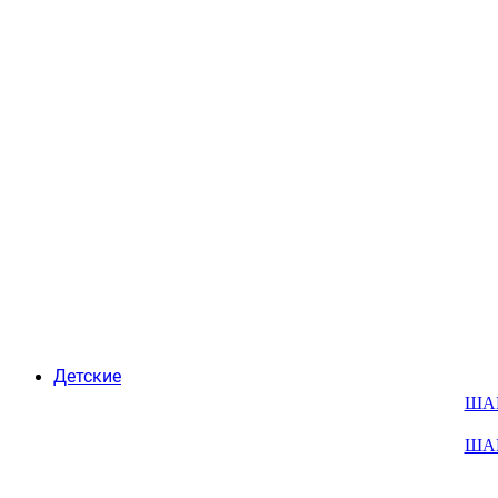
Детские
ША
ША