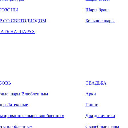
ТОЗОНЫ
Шары браш
Р СО СВЕТОДИОДОМ
Большие шары
ЧАТЬ НА ШАРАХ
БОВЬ
СВАДЬБА
глые шары Влюбленным
Арки
дца Латексные
Панно
ьгированные шары влюбленным
Для девичника
еты влюбленным
Свадебные шары