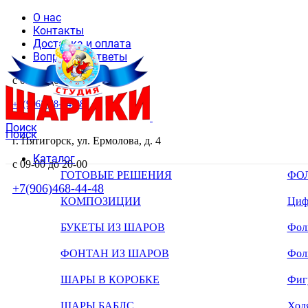
О нас
Контакты
Доставка и оплата
Вопросы и ответы
с 09-00 до 20-00
+7(906)468-44-48
Поиск
Поиск
г. Пятигорск, ул. Ермолова, д. 4
Каталог
с 09-00 до 20-00
ГОТОВЫЕ РЕШЕНИЯ
ФО
+7(906)468-44-48
КОМПОЗИЦИИ
Циф
БУКЕТЫ ИЗ ШАРОВ
Фоль
ФОНТАН ИЗ ШАРОВ
Фол
ШАРЫ В КОРОБКЕ
Фиг
ШАРЫ БАБЛС
Ход