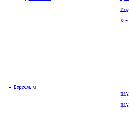
Игр
Ком
Взрослым
ША
ША