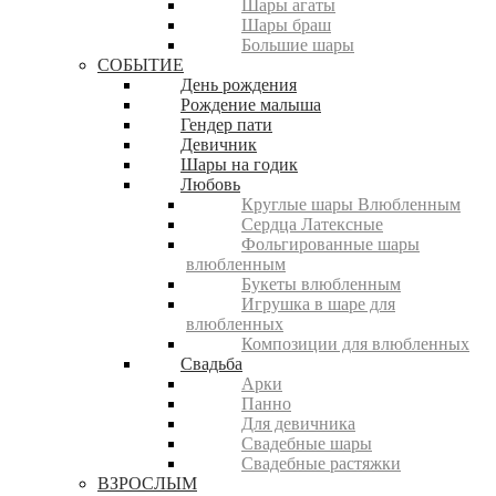
Шары агаты
Шары браш
Большие шары
СОБЫТИЕ
День рождения
Рождение малыша
Гендер пати
Девичник
Шары на годик
Любовь
Круглые шары Влюбленным
Сердца Латексные
Фольгированные шары
влюбленным
Букеты влюбленным
Игрушка в шаре для
влюбленных
Композиции для влюбленных
Свадьба
Арки
Панно
Для девичника
Свадебные шары
Свадебные растяжки
ВЗРОСЛЫМ