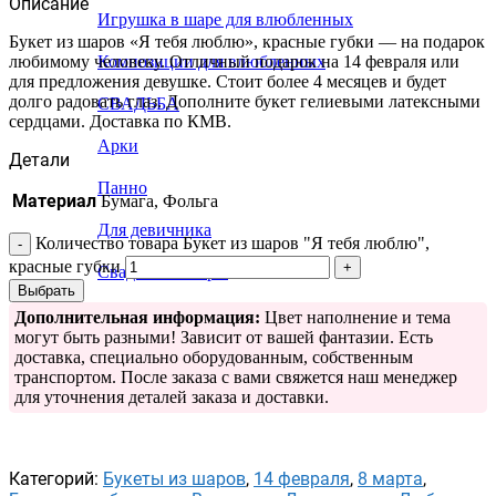
Описание
Игрушка в шаре для влюбленных
Букет из шаров «Я тебя люблю», красные губки — на подарок
любимому человеку. Отличный подарок на 14 февраля или
Композиции для влюбленных
для предложения девушке. Стоит более 4 месяцев и будет
долго радовать глаз. Дополните букет гелиевыми латексными
СВАДЬБА
сердцами. Доставка по КМВ.
Арки
Детали
Панно
Материал
Бумага, Фольга
Для девичника
Количество товара Букет из шаров "Я тебя люблю",
красные губки
Свадебные шары
Выбрать
Свадебные растяжки
Дополнительная информация:
Цвет наполнение и тема
могут быть разными! Зависит от вашей фантазии. Есть
доставка, специально оборудованным, собственным
транспортом. После заказа с вами свяжется наш менеджер
для уточнения деталей заказа и доставки.
Категорий:
Букеты из шаров
,
14 февраля
,
8 марта
,