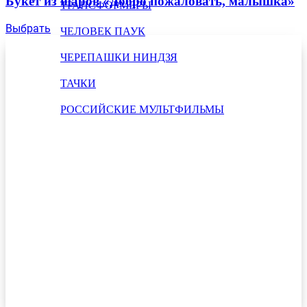
Букет из шаров «Добро пожаловать, малышка»
ТРАНСФОРМЕРЫ
Выбрать
ЧЕЛОВЕК ПАУК
ЧЕРЕПАШКИ НИНДЗЯ
ТАЧКИ
РОССИЙСКИЕ МУЛЬТФИЛЬМЫ