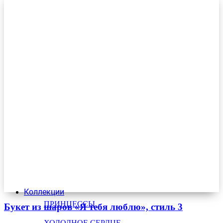
Коллекции
ПРИНЦЕССЫ
Букет из шаров «Я тебя люблю», стиль 3
ХОЛОДНОЕ СЕРДЦЕ