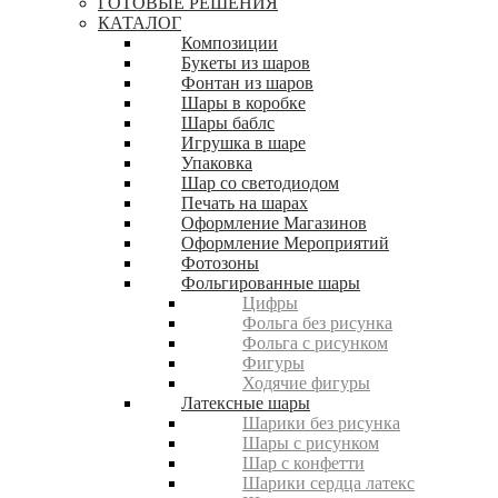
ГОТОВЫЕ РЕШЕНИЯ
КАТАЛОГ
Композиции
Букеты из шаров
Фонтан из шаров
Шары в коробке
Шары баблс
Игрушка в шаре
Упаковка
Шар со светодиодом
Печать на шарах
Оформление Магазинов
Оформление Мероприятий
Фотозоны
Фольгированные шары
Цифры
Фольга без рисунка
Фольга с рисунком
Фигуры
Ходячие фигуры
Латексные шары
Шарики без рисунка
Шары с рисунком
Шар с конфетти
Шарики сердца латекс