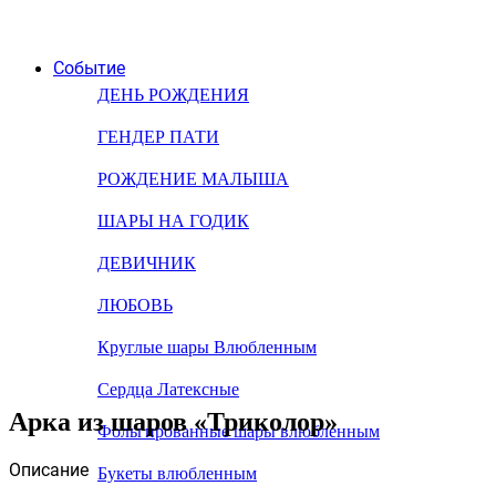
Событие
ДЕНЬ РОЖДЕНИЯ
ГЕНДЕР ПАТИ
РОЖДЕНИЕ МАЛЫША
ШАРЫ НА ГОДИК
ДЕВИЧНИК
ЛЮБОВЬ
Круглые шары Влюбленным
Сердца Латексные
Арка из шаров «Триколор»
Фольгированные шары влюбленным
Описание
Букеты влюбленным