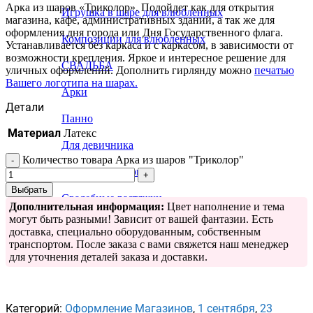
Арка из шаров «Триколор». Подойдет как для открытия
Игрушка в шаре для влюбленных
магазина, кафе, административных зданий, а так же для
оформления дня города или Дня Государственного флага.
Композиции для влюбленных
Устанавливается без каркаса и с каркасом, в зависимости от
возможности крепления. Яркое и интересное решение для
СВАДЬБА
уличных оформлений. Дополнить гирлянду можно
печатью
Вашего логотипа на шарах.
Арки
Детали
Панно
Материал
Латекс
Для девичника
Количество товара Арка из шаров "Триколор"
Свадебные шары
Выбрать
Свадебные растяжки
Дополнительная информация:
Цвет наполнение и тема
могут быть разными! Зависит от вашей фантазии. Есть
доставка, специально оборудованным, собственным
транспортом. После заказа с вами свяжется наш менеджер
для уточнения деталей заказа и доставки.
Категорий:
Оформление Магазинов
,
1 сентября
,
23