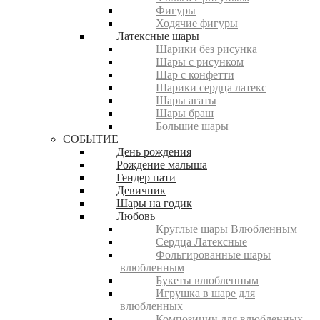
Фигуры
Ходячие фигуры
Латексные шары
Шарики без рисунка
Шары с рисунком
Шар с конфетти
Шарики сердца латекс
Шары агаты
Шары браш
Большие шары
СОБЫТИЕ
День рождения
Рождение малыша
Гендер пати
Девичник
Шары на годик
Любовь
Круглые шары Влюбленным
Сердца Латексные
Фольгированные шары
влюбленным
Букеты влюбленным
Игрушка в шаре для
влюбленных
Композиции для влюбленных