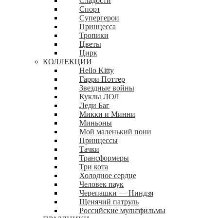
Сладости
Спорт
Супергерои
Принцесса
Тропики
Цветы
Цирк
КОЛЛЕКЦИИ
Hello Kitty
Гарри Поттер
Звездные войны
Куклы ЛОЛ
Леди Баг
Микки и Минни
Миньоны
Мой маленький пони
Принцессы
Тачки
Трансформеры
Три кота
Холодное сердце
Человек паук
Черепашки — Ниндзя
Щенячий патруль
Российские мультфильмы