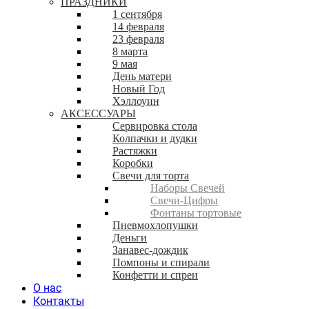
ПРАЗДНИКИ
1 сентября
14 февраля
23 февраля
8 марта
9 мая
День матери
Новый Год
Хэллоуин
АКСЕССУАРЫ
Сервировка стола
Колпачки и дудки
Растяжки
Коробки
Свечи для торта
Наборы Свечей
Свечи-Цифры
Фонтаны тортовые
Пневмохлопушки
Деньги
Занавес-дождик
Помпоны и спирали
Конфетти и спреи
О нас
Контакты